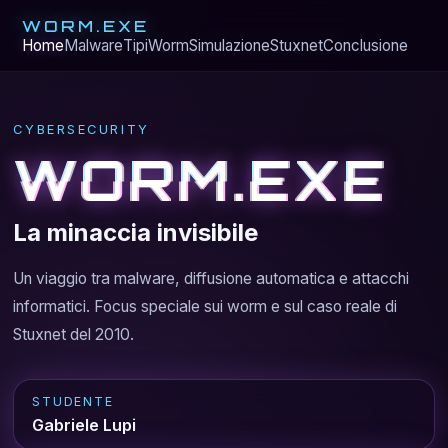
WORM.EXE
Home
Malware
Tipi
Worm
Simulazione
Stuxnet
Conclusione
CYBERSECURITY
WORM.EXE
La minaccia invisibile
Un viaggio tra malware, diffusione automatica e attacchi
informatici. Focus speciale sui worm e sul caso reale di
Stuxnet del 2010.
STUDENTE
Gabriele Lupi